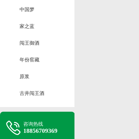
中国梦
家之蓝
闯王御酒
年份窖藏
原浆
古井闯王酒
咨询热线
18856709369