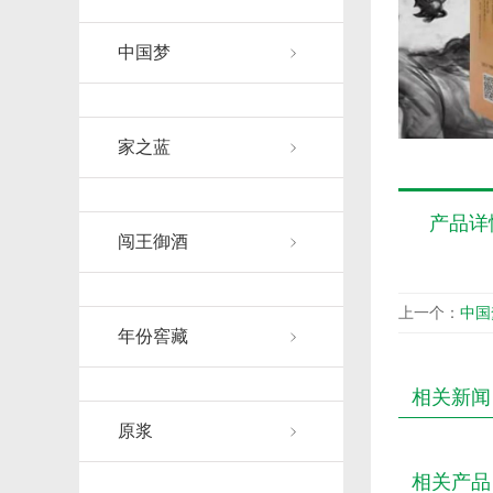
中国梦
家之蓝
产品详
闯王御酒
上一个：
中国梦
年份窖藏
相关新闻
原浆
相关产品