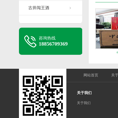
古井闯王酒
咨询热线
18856709369
网站首页
关
关于我们
关于我们