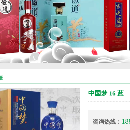
细
中国梦 16 蓝
18
咨询热线：