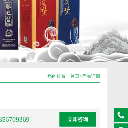
您的位置：
首页
>
产品详细
856709369
立即咨询